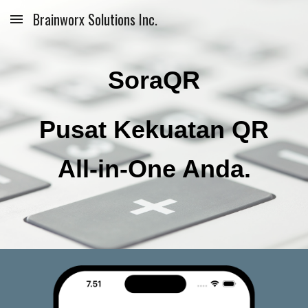
Brainworx Solutions Inc.
Skip to main content
Skip to navigation
SoraQR
Pusat Kekuatan QR
All-in-One Anda.