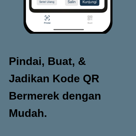
Pindai, Buat, &
Jadikan Kode QR
Bermerek dengan
Mudah.